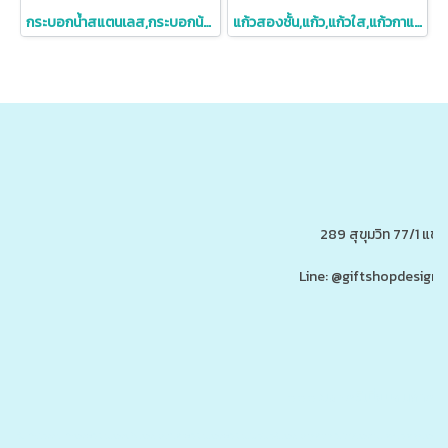
กระบอกน้ำสแตนเลส,กระบอกน้าสแตนเลสหูหิ้ว,650oz
แก้วสองชั้น,แก้ว,แก้วใส,แก้วกาแฟ,แก้วกาแฟสองชั้น250ml,350ml,450ml
289 สุขุมวิท 77/1 แ
Line: @giftshopdesign 
www.ของพรีเมี่ยมสินค้าพรีเ
รับผลิต,โรงงานผลิตของพรีเมี่ยม,ของขวัญ,ของแจก,สินค้าพรีเมี่ยม,ของพรีเมี่ยม,โปรโมรชั่น,ของแจกลูกค้า,สกรีนโลโก้,ของสมนาคุณ,ราคาถูก,ของแถ