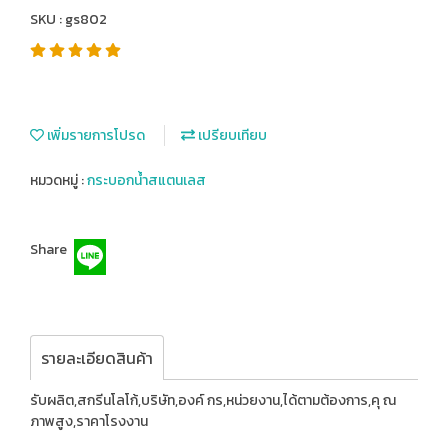
SKU : gs802
เพิ่มรายการโปรด
เปรียบเทียบ
หมวดหมู่ :
กระบอกน้ำสแตนเลส
Share
รายละเอียดสินค้า
รับผลิต,สกรีนโลโก้,บริษัท,องค์ กร,หน่วยงาน,ได้ตามต้องการ,คุ ณ
ภาพสูง,ราคาโรงงาน