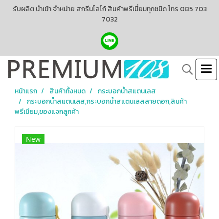
รับผลิต นำเข้า จำหน่าย สกรีนโลโก้ สินค้าพรีเมี่ยมทุกชนิด โทร 085 703
7032
หน้าแรก
สินค้าทั้งหมด
กระบอกน้ำสแตนเลส
กระบอกน้ำสแตนเลส,กระบอกน้ำสแตนเลสลายดอก,สินค้า
พรีเมียม,ของแจกลูกค้า
New