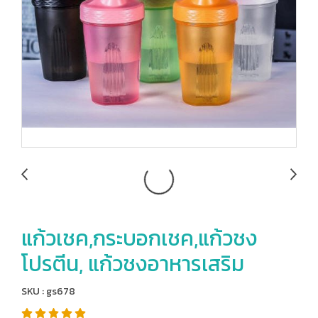
แก้วเชค,กระบอกเชค,แก้วชง
โปรตีน, แก้วชงอาหารเสริม
SKU : gs678