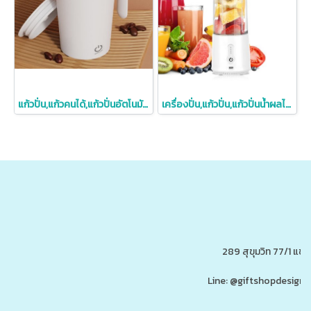
แก้วปั่น,แก้วคนได้,แก้วปั่นอัตโนมัติ,ราคาถูก,380ml
เครื่องปั่น,แก้วปั่น,แก้วปั่นน้ำผลไม้,เครื่องปั่นน้ำผลไม้
289 สุขุมวิท 77/1 แ
Line: @giftshopdesign 