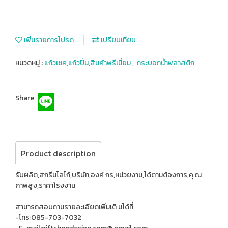
เพิ่มรายการโปรด
เปรียบเทียบ
หมวดหมู่ :
แก้วเชค,แก้วปั่น,สินค้าพรีเมี่ยม
,
กระบอกน้ำพลาสติก
Share
Product description
รับผลิต,สกรีนโลโก้,บริษัท,องค์ กร,หน่วยงาน,ได้ตามต้องการ,คุ ณ
ภาพสูง,ราคาโรงงาน
สามารถสอบถามรายละเอียดเพิ่มเติ มได้ที่
-โทร:085-703-7032