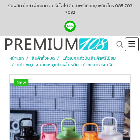
รับผลิต นำเข้า จำหน่าย สกรีนโลโก้ สินค้าพรีเมี่ยมทุกชนิด โทร 085 703
7032
หน้าแรก
สินค้าทั้งหมด
แก้วเชค,แก้วปั่น,สินค้าพรีเมี่ยม
แก้วเชค,กระบอกเชค,แก้วชงโปรตีน, แก้วชงอาหารเสริม
New