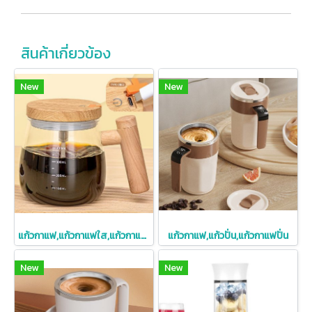
สินค้าเกี่ยวข้อง
New
New
แก้วกาแฟ,แก้วกาแฟใส,แก้วกาแฟใสปั่นอัตโนมัติ,แก้วกาแฟใสปั่นได้,400ml
แก้วกาแฟ,แก้วปั่น,แก้วกาแฟปั่น
New
New