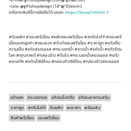
-E-mail:giftshopdesign.com@ gmail.com
-Line: @giftshopdesign ( ใส่"@"ด้วยนะคะ)
(หรือกดลิงก์นี้จากมือถือได้ เลยค่ะ
https://lin.ee/tYtiVlm
)
#รับผลิต #ของพรีเมี่ยม #ผลิตของพรีเมี่ยม #สกรีนโลโก้ #ของพรี
เมี่ยมแจกลูกค้า #ของแจก #รับทําของพรีเมี่ยม #ราคาถูก #แก้วเก็บ
ความเย็น #แก้วสแตนเลส #กระบอกน้ำ #ขวดน้ำ #แก้วน้ำ #แก้วรักษ
โลก #คุณภาพดี #กล่องข้าว #ปิ่นโต #กระบอกน้ำสแตนเลส #แก้ว
พลาสติก #แก้วน้ำซิลิโคน #กล่องข้าวซิลิโคน #กล่องข้าวสแตนเลส
แก้วเชค
กระบอกเชค
แก้วชงโปรตีน
แก้วชงอาหารเสริม
ราคาถูก
สกรีนโลโก้
รับผลิต
ลดราคา
พร้อมส่ง
สินค้าพรีเมี่ยม
ของพรีเมี่ยม