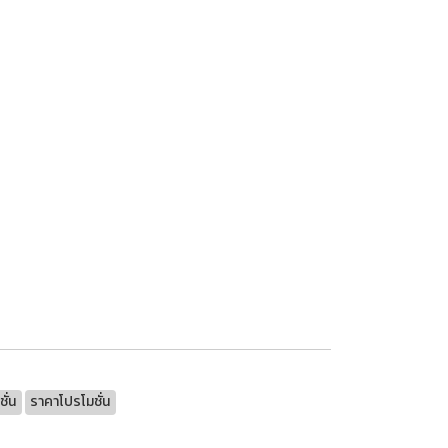
ส
ั่น
ราคาโปรโมชั่น