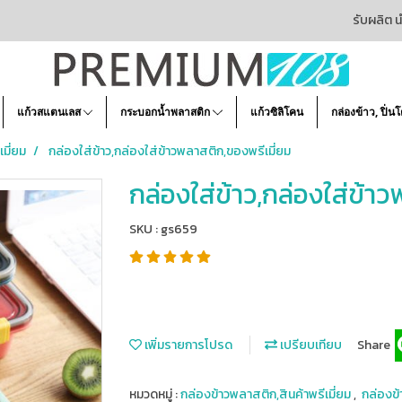
รับผลิต น
แก้วสแตนเลส
กระบอกน้ำพลาสติก
แก้วซิลิโคน
กล่องข้าว, ปิ่น
มี่ยม
กล่องใส่ข้าว,กล่องใส่ข้าวพลาสติก,ของพรีเมี่ยม
กล่องใส่ข้าว,กล่องใส่ข้า
SKU : gs659
เพิ่มรายการโปรด
เปรียบเทียบ
Share
หมวดหมู่ :
กล่องข้าวพลาสติก,สินค้าพรีเมี่ยม
,
กล่องข้า