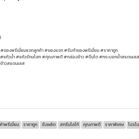
)
 #ของพรีเมี่ยมแจกลูกค้า #ของแจก #รับทําของพรีเมี่ยม #ราคาถูก
#แก้วน้ำ #แก้วรักษโลก #คุณภาพดี #กล่องข้าว #ปิ่นโต #กระบอกน้ำสแตนเล
องข้าวสแตนเลส
ค้าพรีเมี่ยม
ราคาถูก
รับผลิต
สกรีนโลโก้
คุณภาพดี
ราคาพิเศษ
โปรโมช