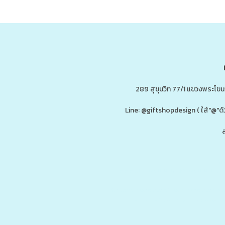
289 สุขุมวิท 77/1 แขวงพระโข
Line: @giftshopdesign ( ใส่"@
ส
ดู
www.ของพรีเมี่ยมสินค้าพรีเมี่ยม.co
รับผลิต,โรงงานผลิตของพรีเมี่ยม,ของขวัญ,ของแจก,สินค้าพรีเมี่ยม,ของพรีเม
กน้ำสแตนเลส,กระบอกน้ำเก็บอุณหภูมิ,ราคาส่ง,กล่องข้าว,กล่องข้าวส