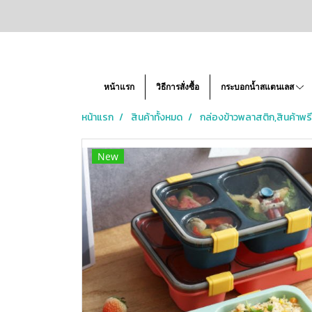
หน้าแรก
วิธีการสั่งซื้อ
กระบอกน้ำสแตนเลส
หน้าแรก
สินค้าทั้งหมด
กล่องข้าวพลาสติก,สินค้าพรีเ
New