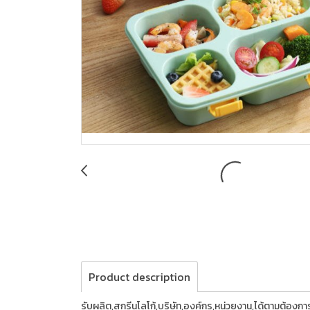
Product description
รับผลิต,สกรีนโลโก้,บริษัท,องค์กร,หน่วยงาน,ได้ตามต้อง