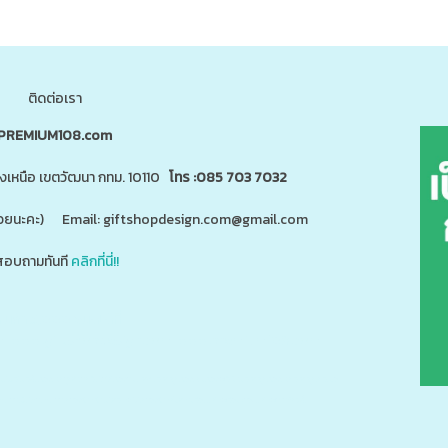
ติดต่อเรา
PREMIUM108.com
นงเหนือ เขตวัฒนา กทม. 10110
โทร :085 703 7032
"ด้วยนะคะ) Email: giftshopdesign.com@gmail.com
อบถามทันที
คลิกที่นี่!!
สินค้า 5,000 ชนิดได้ที่
m
www.giftshopdesign.com
www.premium108.com
ี่ยม,โปรโมรชั่น,ของแจกลูกค้า,สกรีนโลโก้,ของสมนาคุณ,ราคาถูก,ของแถม,ของพรีเมี่ยมราคาถูก,ของแจกราคาถูก,กระบอ
แตนเลส,ปิ่นโตสแตนเลส,กล่องข้าวเข้าไมโครเวฟได้,กล่องข้าวเก็บความร้อน,แก้วพร้อมหลอด,แก้วพลาสติก2ชั้น