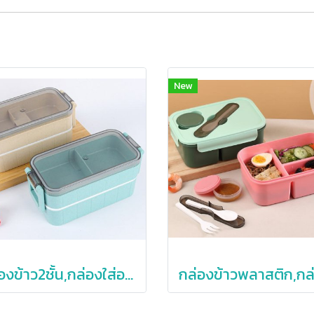
New
กล่องข้าว2ชั้น,กล่องใส่อาหารฟางข้าวสาลี,กล่องใส่อาหาร