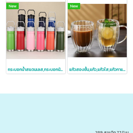
New
New
กระบอกน้ำสแตนเลส,กระบอกน้าสแตนเลสหูหิ้ว,650oz
แก้วสองชั้น,แก้ว,แก้วใส,แก้วกาแฟ,แก้วกาแฟสองชั้น250ml,350ml,450ml
289 สุขุมวิท 77/1 แ