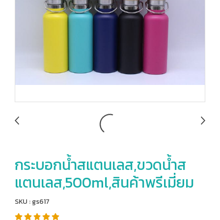
กระบอกน้ำสแตนเลส,ขวดน้ำส
แตนเลส,500ml,สินค้าพรีเมี่ยม
SKU : gs617