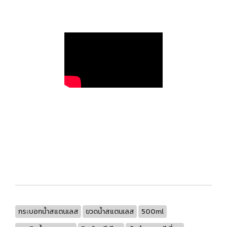
กระบอกน้ำสแตนเลส
ขวดน้ำสแตนเลส
500ml