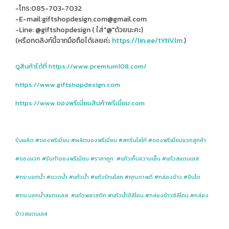
-โทร:085-703-7032
-E-mail:giftshopdesign.com@gmail.com
-Line: @giftshopdesign ( ใส่"@"ด้วยนะคะ)
(หรือกดลิงก์นี้จากมือถือได้เลยค่ะ
https://lin.ee/tYtiVlm
)
ดูสินค้าได้ที่
https://www.premium108.com/
https://www.giftshopdesign.com
https://www.ของพรีเมี่ยมสินค้าพรีเมี่ยม.com
รับผลิต #ของพรีเมี่ยม #ผลิตของพรีเมี่ยม #สกรีนโลโก้ #ของพรีเมี่ยมแจกลูกค้า
#ของแจก #รับทําของพรีเมี่ยม #ราคาถูก #แก้วเก็บความเย็น #แก้วสแตนเลส
#กระบอกน้ำ #ขวดน้ำ #แก้วน้ำ #แก้วรักษโลก #คุณภาพดี #กล่องข้าว #ปิ่นโต
#กระบอกน้ำสแตนเลส #แก้วพลาสติก #แก้วน้ำซิลิโคน #กล่องข้าวซิลิโคน #กล่อง
ข้าวสแตนเลส