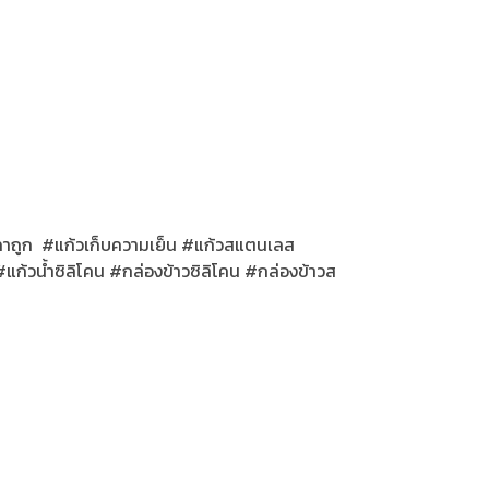
าคาถูก #แก้วเก็บความเย็น #แก้วสแตนเลส
้วน้ำซิลิโคน #กล่องข้าวซิลิโคน #กล่องข้าวส