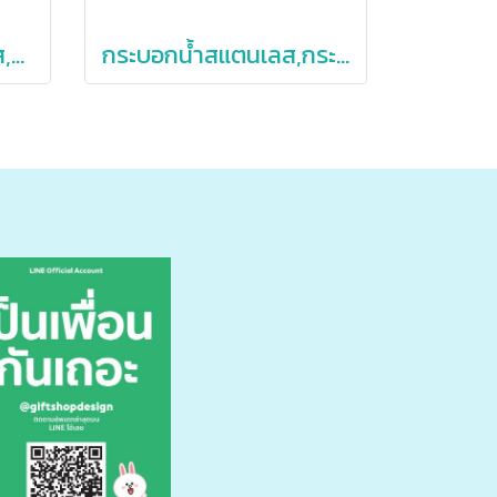
แก้วสองชั้น,แก้ว,แก้วใส,แก้วกาแฟ,แก้วกาแฟสองชั้น250ml,350ml,450ml
กระบอกน้ำสแตนเลส,กระติกน้ำสแตนเลส,กระบอกน้ำสแตนเลสเก็บอุณหภูมิ,304,550ml