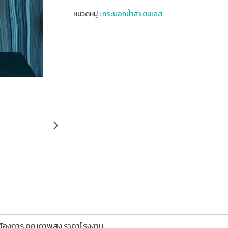
หมวดหมู่ :
กระบอกน้ำสแตนเลส
มต้องการ,คุณภาพสูง,ราคาโรงงาน