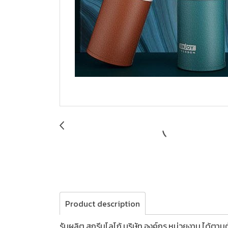
Product description
รับผลิต,สกรีนโลโก้,บริษัท,องค์กร,หน่วยงาน,ได้ตา