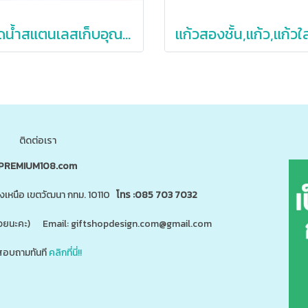
ขวดน้ำสแตนเลสเก็บอุณหภูมิ,กระติกน้ำสแตนเลส,64oz
ติดต่อเรา
PREMIUM108.com
นงเหนือ เขตวัฒนา กทม. 10110
โทร :085 703 7032
"ด้วยนะคะ) Email: giftshopdesign.com@gmail.com
อบถามทันที
คลิกที่นี่!!
สินค้า 5,000 ชนิดได้ที่
m
www.giftshopdesign.com
www.premium108.com