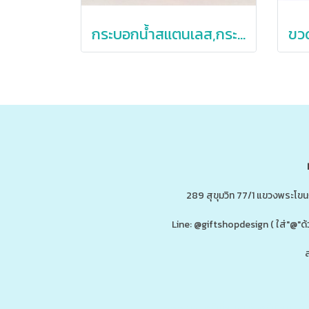
กระบอกน้ำสแตนเลส,กระบอกน้าสแตนเลสหูหิ้ว,650oz
289 สุขุมวิท 77/1 แขวงพระโข
Line: @giftshopdesign ( ใส่"@
ส
ดู
www.ของพรีเมี่ยมสินค้าพรีเมี่ยม.co