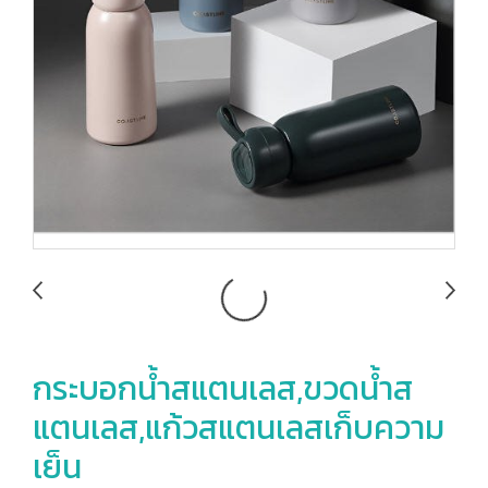
กระบอกน้ำสแตนเลส,ขวดน้ำส
แตนเลส,แก้วสแตนเลสเก็บความ
เย็น