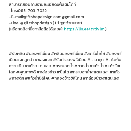
สามารถสอบถามรายละเอียดเพิ่มเติมได้ที่
-โทร:085-703-7032
-E-mail:giftshopdesign.com@gmail.com
-Line: @giftshopdesign ( ใส่"@"ด้วยนะคะ)
(หรือกดลิงก์นี้จากมือถือได้เลยค่ะ
https://lin.ee/tYtiVlm
)
#รับผลิต #ของพรีเมี่ยม #ผลิตของพรีเมี่ยม #สกรีนโลโก้ #ของพรี
เมี่ยมแจกลูกค้า #ของแจก #รับทําของพรีเมี่ยม #ราคาถูก #แก้วเก็บ
ความเย็น #แก้วสแตนเลส #กระบอกน้ำ #ขวดน้ำ #แก้วน้ำ #แก้วรักษ
โลก #คุณภาพดี #กล่องข้าว #ปิ่นโต #กระบอกน้ำสแตนเลส #แก้ว
พลาสติก #แก้วน้ำซิลิโคน #กล่องข้าวซิลิโคน #กล่องข้าวสแตนเลส