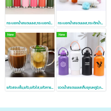
กระบอกน้ำสแตนเลส,กระบอกน้าสแตนเลสหูหิ้ว,650oz
กระบอกน้ำสแตนเลส,กระติกน้ำสแตนเลส,กระบอกน้ำสแตนเลสเก็บอุณหภูมิ,304,550ml
New
New
แก้วสองชั้น,แก้ว,แก้วใส,แก้วกาแฟ,แก้วกาแฟสองชั้น250ml,350ml,450ml
ขวดน้ำสแตนเลสเก็บอุณหภูมิ,กระติกน้ำสแตนเลส,64oz