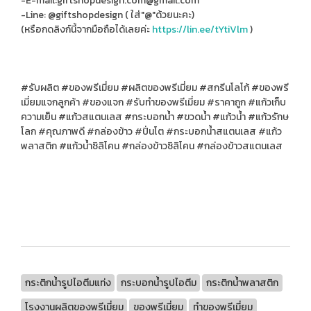
-E-mail:giftshopdesign.com@gmail.com
-Line: @giftshopdesign ( ใส่"@"ด้วยนะคะ)
(หรือกดลิงก์นี้จากมือถือได้เลยค่ะ
https://lin.ee/tYtiVlm
)
#รับผลิต #ของพรีเมี่ยม #ผลิตของพรีเมี่ยม #สกรีนโลโก้ #ของพรี
เมี่ยมแจกลูกค้า #ของแจก #รับทําของพรีเมี่ยม #ราคาถูก #แก้วเก็บ
ความเย็น #แก้วสแตนเลส #กระบอกน้ำ #ขวดน้ำ #แก้วน้ำ #แก้วรักษ
โลก #คุณภาพดี #กล่องข้าว #ปิ่นโต #กระบอกน้ำสแตนเลส #แก้ว
พลาสติก #แก้วน้ำซิลิโคน #กล่องข้าวซิลิโคน #กล่องข้าวสแตนเลส
กระติกน้ำรูปไอตีมแท่ง
กระบอกน้ำรูปไอตีม
กระติกน้ำพลาสติก
โรงงานผลิตของพรีเมี่ยม
ของพรีเมี่ยม
ทำของพรีเมี่ยม