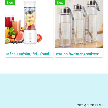
New
New
เครื่องปั่น,แก้วปั่น,แก้วปั่นน้ำผลไม้,เครื่องปั่นน้ำผลไม้
กระบอกน้ำพลาสติก,ขวดน้ำพลาสติก,ขวดพลาสติกพร้อมเชือกห้อย
289 สุขุมวิท 77/1 แ