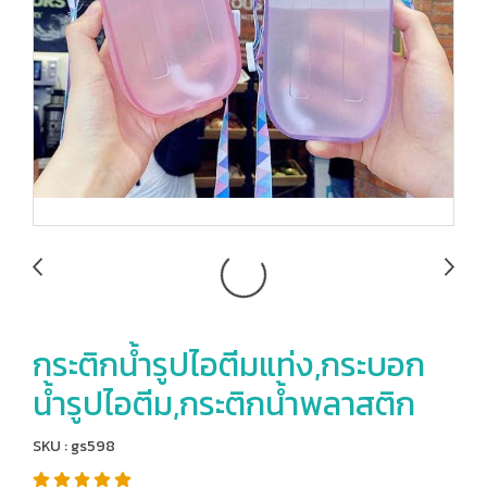
กระติกน้ำรูปไอตีมแท่ง,กระบอก
น้ำรูปไอตีม,กระติกน้ำพลาสติก
SKU : gs598