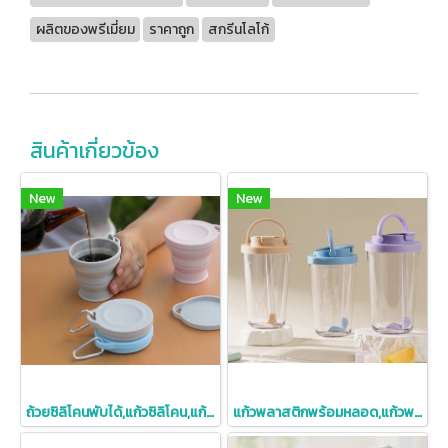
ผลิตของพรีเมี่ยม
ราคาถูก
สกรีนโลโก้
สินค้าเกี่ยวข้อง
New
New
ถ้วยซิลิโคนพับได้,แก้วซิลิโคน,แก้วซิลิโคนพกพา,ถ้วยพับได้พร้อมที่ห้อย,180ml
แก้วพลาสติกพร้อมหลอด,แก้วพลาสติกใส่ชานม,แก้วพลาสติกใส,710ml