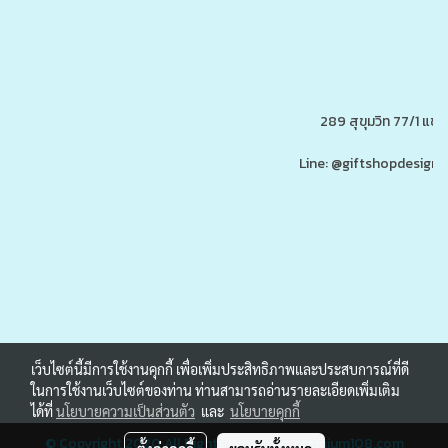
289 สุขุมวิท 77/1 แ
Line: @giftshopdesign 
www.ของพรีเมี่ยมสินค้าพรีเ
รับผลิต,โรงงานผลิตของพรีเมี่ยม,ของขวัญ,ของแจก,สินค้าพรีเมี่ยม,ของพรีเมี่ยม,โปรโมรชั่น,ของแจกลูกค้า,สกรีนโลโก้,ของสมนาคุณ,ราคาถูก,ของแถ
เว็บไซต์นี้มีการใช้งานคุกกี้ เพื่อเพิ่มประสิทธิภาพและประสบการณ์ที่ดี
ในการใช้งานเว็บไซต์ของท่าน ท่านสามารถอ่านรายละเอียดเพิ่มเติม
ได้ที่
นโยบายความเป็นส่วนตัว
และ
นโยบายคุกกี้
© Copyright 2020 All Rights Reserved.
premium108.com