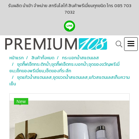
รับผลิต นำเข้า จำหน่าย สกรีนโลโก้ สินค้าพรีเมี่ยมทุกชนิด โทร 085 703
7032
หน้าแรก
สินค้าทั้งหมด
กระบอกน้ำสแตนเลส
ชุดกิ๊ฟเซ็ทกระติกน้ำ,ชุดกิ๊ฟเซ็ตกระบอกน้ำ,ชุดของขวัญพรีเมี่
ยม,เซ็ทของพรีเมี่ยม,เซ็ตของที่ระลึก
ชุดแก้วน้ำสแตนเลส,ชุดขวดน้ำสแตนเลส,แก้วสแตนเลสเก็บความ
เย็น
New