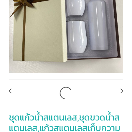
ชุดแก้วน้ำสแตนเลส,ชุดขวดน้ำส
แตนเลส,แก้วสแตนเลสเก็บความ