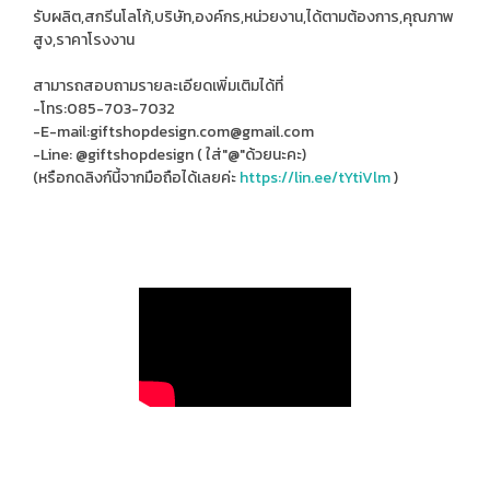
รับผลิต,สกรีนโลโก้,บริษัท,องค์กร,หน่วยงาน,ได้ตามต้องการ,คุณภาพ
สูง,ราคาโรงงาน
สามารถสอบถามรายละเอียดเพิ่มเติมได้ที่
-โทร:085-703-7032
-E-mail:giftshopdesign.com@gmail.com
-Line: @giftshopdesign ( ใส่"@"ด้วยนะคะ)
(หรือกดลิงก์นี้จากมือถือได้เลยค่ะ
https://lin.ee/tYtiVlm
)