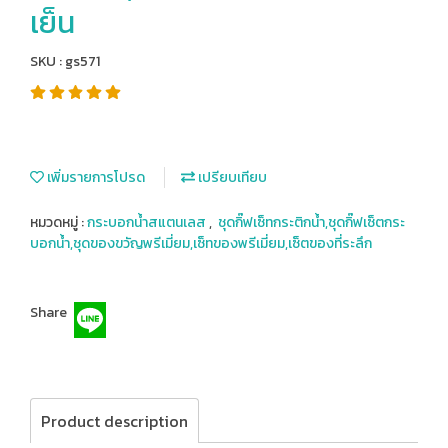
เย็น
SKU : gs571
เพิ่มรายการโปรด
เปรียบเทียบ
หมวดหมู่ :
กระบอกน้ำสแตนเลส
,
ชุดกิ๊ฟเซ็ทกระติกน้ำ,ชุดกิ๊ฟเซ็ตกระ
บอกน้ำ,ชุดของขวัญพรีเมี่ยม,เซ็ทของพรีเมี่ยม,เซ็ตของที่ระลึก
Share
Product description