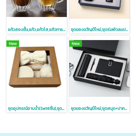
แก้วสองชั้น,แก้ว,แก้วใส,แก้วกาแฟ,แก้วกาแฟสองชั้น250ml,350ml,450ml
ชุดของขวัญปีใหม่,ชุดร่มพัดลมปากกา,ของขวัญปีใหม่สกรีนโลโก้
New
New
ชุดอุปกรณ์อาบน้ำ(Set6ชิ้น),ชุดอาบน้ำ6ชิ้น
ชุดของขวัญปีใหม่,ชุดสมุด+ปากกา+ร่ม+กระบอกน้ำ,ของขวัญปีใหม่สกรีนโลโก้