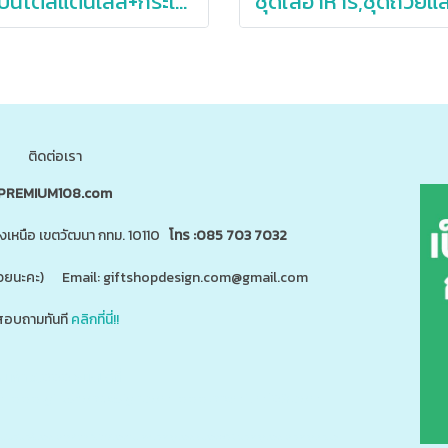
ชุดปิ่นโตสแตนเลส+กระเป๋าเก็บอุณหภูมิ,ชุดปิ่นโตขนาดเล็ก1ชิ้น+ขนาดใหญ่1ชิ้น+กระเป๋าเก็บอุณหภูมิ
ติดต่อเรา
PREMIUM108.com
นงเหนือ เขตวัฒนา กทม. 10110
โทร :085 703 7032
"ด้วยนะคะ) Email: giftshopdesign.com@gmail.com
อบถามทันที
คลิกที่นี่!!
สินค้า 5,000 ชนิดได้ที่
m
www.giftshopdesign.com
www.premium108.com
ี่ยม,โปรโมรชั่น,ของแจกลูกค้า,สกรีนโลโก้,ของสมนาคุณ,ราคาถูก,ของแถม,ของพรีเมี่ยมราคาถูก,ของแจกราคาถูก,กระบอ