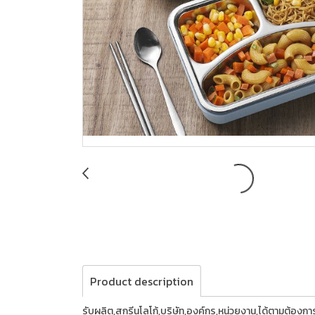
Product description
รับผลิต,สกรีนโลโก้,บริษัท,องค์กร,หน่วยงาน,ได้ตามต้อง