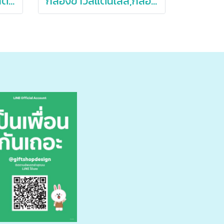
ชุดใส่อาหาร,ชุดถ้วยแสตนเลส+กระเป๋าเก็บอุณหภูมิ,ถ้วยซุป+2ถ้วย+กระเป๋า
กล่องข้าวสแตนเลส,กล่องใส่ข้าวสแตนเลส,304,กล่องข้าวลายไม้,800ml