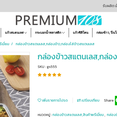
รับผลิต น
แก้วสแตนเลส
กระบอกน้ำพลาสติก
แก้วซิลิโคน
กล่องข้าว, ปิ่น
เมี่ยม
กล่องข้าวสแตนเลส,กล่องข้าว,กล่องใส่ข้าวสแตนเลส
กล่องข้าวสแตนเลส,กล่อง
SKU : gs555
เพิ่มรายการโปรด
เปรียบเทียบ
Share
หมวดหมู่ :
กล่องข้าวสแตนเลส,สินค้าพรีเมี่ยม
,
กล่องข้