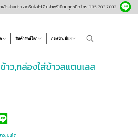
ำเข้า จำหน่าย สกรีนโลโก้ สินค้าพรีเมี่ยมทุกชนิด โทร 085 703 7032
โต
สินค้ารักษ์โลก
กระเป๋า, อื่นฯ
ข้าว,กล่องใส่ข้าวสแตนเลส
าว, ปิ่นโต