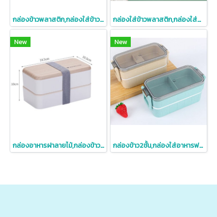
กล่องข้าวพลาสติก,กล่องใส่ข้าวพลาสติก3ช่อง,สกรีนโลโก้
กล่องใส่ข้าวพลาสติก,กล่องใส่อาหารพลาสติก,1100ml
New
New
กล่องอาหารฝาลายไม้,กล่องข้าวพลาสติกฝาลายไม้,Lunch Box
กล่องข้าว2ชั้น,กล่องใส่อาหารฟางข้าวสาลี,กล่องใส่อาหาร