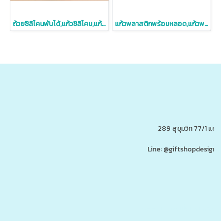
ถ้วยซิลิโคนพับได้,แก้วซิลิโคน,แก้วซิลิโคนพกพา,ถ้วยพับได้พร้อมที่ห้อย,180ml
แก้วพลาสติกพร้อมหลอด,แก้วพลาสติกใส่ชานม,แก้วพลาสติกใส,710ml
289 สุขุมวิท 77/1 แ
Line: @giftshopdesign 
www.ของพรีเมี่ยมสินค้าพรีเ