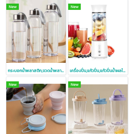
New
New
กระบอกน้ำพลาสติก,ขวดน้ำพลาสติก,ขวดพลาสติกพร้อมเชือกห้อย
เครื่องปั่น,แก้วปั่น,แก้วปั่นน้ำผลไม้,เครื่องปั่นน้ำผลไม้
New
New