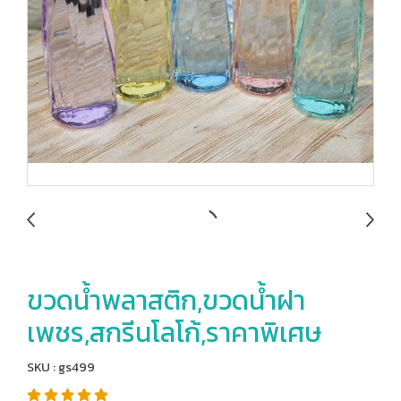
ขวดน้ำพลาสติก,ขวดน้ำฝา
เพชร,สกรีนโลโก้,ราคาพิเศษ
SKU : gs499