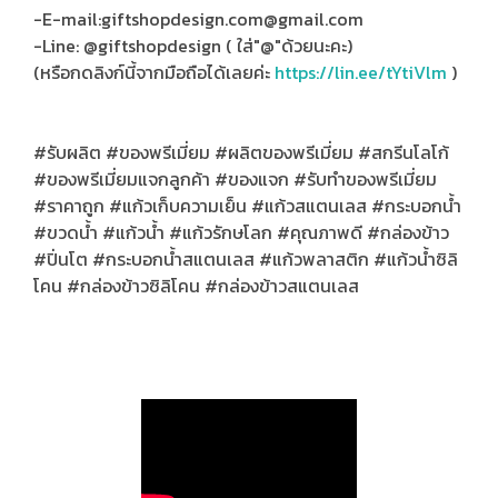
-E-mail:giftshopdesign.com@gmail.com
-Line: @giftshopdesign ( ใส่"@"ด้วยนะคะ)
(หรือกดลิงก์นี้จากมือถือได้เลยค่ะ
https://lin.ee/tYtiVlm
)
#รับผลิต #ของพรีเมี่ยม #ผลิตของพรีเมี่ยม #สกรีนโลโก้
#ของพรีเมี่ยมแจกลูกค้า #ของแจก #รับทําของพรีเมี่ยม
#ราคาถูก #แก้วเก็บความเย็น #แก้วสแตนเลส #กระบอกน้ำ
#ขวดน้ำ #แก้วน้ำ #แก้วรักษโลก #คุณภาพดี #กล่องข้าว
#ปิ่นโต #กระบอกน้ำสแตนเลส #แก้วพลาสติก #แก้วน้ำซิลิ
โคน #กล่องข้าวซิลิโคน #กล่องข้าวสแตนเลส