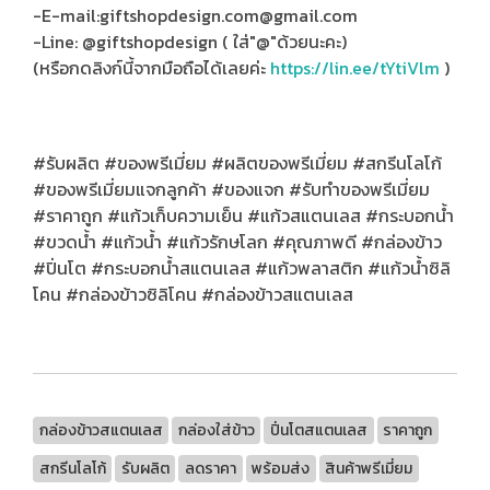
-E-mail:giftshopdesign.com@gmail.com
-Line: @giftshopdesign ( ใส่"@"ด้วยนะคะ)
(หรือกดลิงก์นี้จากมือถือได้เลยค่ะ
https://lin.ee/tYtiVlm
)
#รับผลิต #ของพรีเมี่ยม #ผลิตของพรีเมี่ยม #สกรีนโลโก้
#ของพรีเมี่ยมแจกลูกค้า #ของแจก #รับทําของพรีเมี่ยม
#ราคาถูก #แก้วเก็บความเย็น #แก้วสแตนเลส #กระบอกน้ำ
#ขวดน้ำ #แก้วน้ำ #แก้วรักษโลก #คุณภาพดี #กล่องข้าว
#ปิ่นโต #กระบอกน้ำสแตนเลส #แก้วพลาสติก #แก้วน้ำซิลิ
โคน #กล่องข้าวซิลิโคน #กล่องข้าวสแตนเลส
กล่องข้าวสแตนเลส
กล่องใส่ข้าว
ปิ่นโตสแตนเลส
ราคาถูก
สกรีนโลโก้
รับผลิต
ลดราคา
พร้อมส่ง
สินค้าพรีเมี่ยม