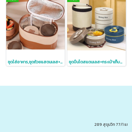
ชุดใส่อาหาร,ชุดถ้วยแสตนเลส+กระเป๋าเก็บอุณหภูมิ,ถ้วยซุป+2ถ้วย+กระเป๋า
ชุดปิ่นโตสแตนเลส+กระเป๋าเก็บอุณหภูมิ,ชุดปิ่นโตขนาดเล็ก1ชิ้น+ขนาดใหญ่1ชิ้น+กระเป๋าเก็บอุณหภูมิ
289 สุขุมวิท 77/1 แ