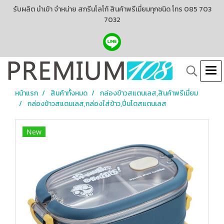
รับผลิต นำเข้า จำหน่าย สกรีนโลโก้ สินค้าพรีเมี่ยมทุกชนิด โทร 085 703
7032
หน้าแรก
สินค้าทั้งหมด
กล่องข้าวสแตนเลส,สินค้าพรีเมี่ยม
กล่องข้าวสแตนเลส,กล่องใส่ข้าว,ปิ่นโตสแตนเลส
New