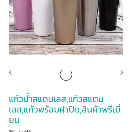
แก้วน้ำสแตนเลส,แก้วสแตน
เลส,แก้วพร้อมฝาปิด,สินค้าพรีเมี่
ยม
SKU : gs446