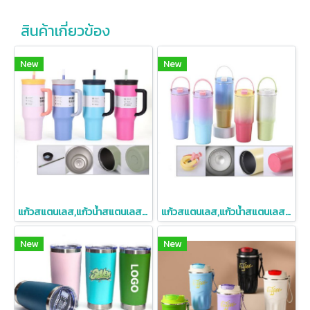
สินค้าเกี่ยวข้อง
New
New
แก้วสแตนเลส,แก้วน้ำสแตนเลสเก็บความเย็น,40oz
แก้วสแตนเลส,แก้วน้ำสแตนเลสเก็บความเย็น,900ml
New
New