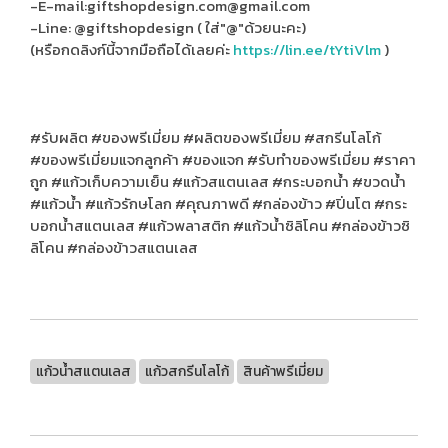
-E-mail:giftshopdesign.com@gmail.com
-Line: @giftshopdesign ( ใส่"@"ด้วยนะคะ)
(หรือกดลิงก์นี้จากมือถือได้เลยค่ะ
https://lin.ee/tYtiVlm
)
#รับผลิต #ของพรีเมี่ยม #ผลิตของพรีเมี่ยม #สกรีนโลโก้
#ของพรีเมี่ยมแจกลูกค้า #ของแจก #รับทําของพรีเมี่ยม #ราคา
ถูก #แก้วเก็บความเย็น #แก้วสแตนเลส #กระบอกน้ำ #ขวดน้ำ
#แก้วน้ำ #แก้วรักษโลก #คุณภาพดี #กล่องข้าว #ปิ่นโต #กระ
บอกน้ำสแตนเลส #แก้วพลาสติก #แก้วน้ำซิลิโคน #กล่องข้าวซิ
ลิโคน #กล่องข้าวสแตนเลส
แก้วน้ำสแตนเลส
แก้วสกรีนโลโก้
สินค้าพรีเมี่ยม