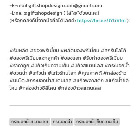
-E-mail:giftshopdesign.com@gmail.com
-Line: @giftshopdesign ( ใส่"@"ด้วยนะคะ)
(หรือกดลิงก์นี้จากมือถือได้เลยค่ะ
https://lin.ee/tYtiVlm
)
#รับผลิต #ของพรีเมี่ยม #ผลิตของพรีเมี่ยม #สกรีนโลโก้
#ของพรีเมี่ยมแจกลูกค้า #ของแจก #รับทําของพรีเมี่ยม
#ราคาถูก #แก้วเก็บความเย็น #แก้วสแตนเลส #กระบอกน้ำ
#ขวดน้ำ #แก้วน้ำ #แก้วรักษโลก #คุณภาพดี #กล่องข้าว
#ปิ่นโต #กระบอกน้ำสแตนเลส #แก้วพลาสติก #แก้วน้ำซิลิ
โคน #กล่องข้าวซิลิโคน #กล่องข้าวสแตนเลส
กระบอกน้ำสแตนเลส
กระบอกน้ำ
กระบอกน้ำเก็บความเย็น