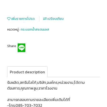
เพิ่มรายการโปรด
เปรียบเทียบ
หมวดหมู่ :
กระบอกน้ำสแตนเลส
Share
Product description
รับผลิต,สกรีนโลโก้,บริษัท,องค์กร,หน่วยงาน,ได้ตาม
ต้องการ,คุณภาพสูง,ราคาโรงงาน
สามารถสอบถามรายละเอียดเพิ่มเติมได้ที่
-โทร:085-703-7032