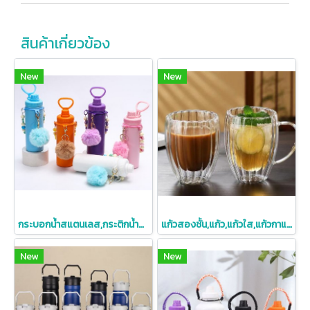
สินค้าเกี่ยวข้อง
New
New
กระบอกน้ำสแตนเลส,กระติกน้ำสแตนเลส,กระบอกน้ำสแตนเลสเก็บอุณหภูมิ,304,550ml
แก้วสองชั้น,แก้ว,แก้วใส,แก้วกาแฟ,แก้วกาแฟสองชั้น250ml,350ml,450ml
New
New