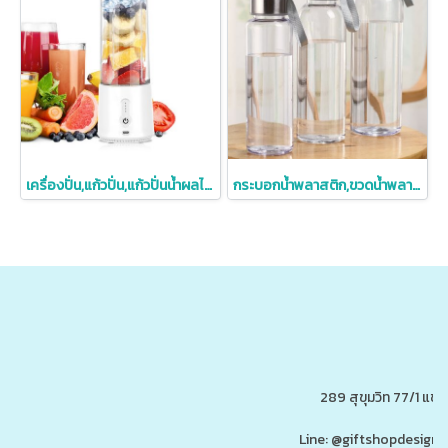
เครื่องปั่น,แก้วปั่น,แก้วปั่นน้ำผลไม้,เครื่องปั่นน้ำผลไม้
กระบอกน้ำพลาสติก,ขวดน้ำพลาสติก,ขวดพลาสติกพร้อมเชือกห้อย
289 สุขุมวิท 77/1 แ
Line: @giftshopdesign 