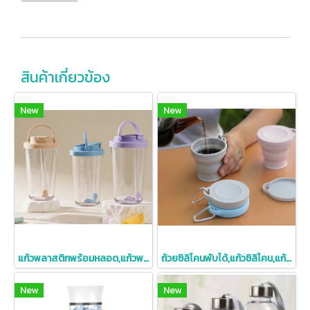
สินค้าเกี่ยวข้อง
New
New
แก้วพลาสติกพร้อมหลอด,แก้วพลาสติกใส่ชานม,แก้วพลาสติกใส,710ml
ถ้วยซิลิโคนพับได้,แก้วซิลิโคน,แก้วซิลิโคนพกพา,ถ้วยพับได้พร้อมที่ห้อย,180ml
New
New