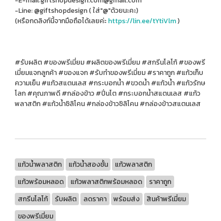
-E-mail:giftshopdesign.com@gmail.com
-Line: @giftshopdesign ( ใส่"@"ด้วยนะคะ)
(หรือกดลิงก์นี้จากมือถือได้เลยค่ะ
https://lin.ee/tYtiVlm
)
#รับผลิต #ของพรีเมี่ยม #ผลิตของพรีเมี่ยม #สกรีนโลโก้ #ของพรี
เมี่ยมแจกลูกค้า #ของแจก #รับทําของพรีเมี่ยม #ราคาถูก #แก้วเก็บ
ความเย็น #แก้วสแตนเลส #กระบอกน้ำ #ขวดน้ำ #แก้วน้ำ #แก้วรักษ
โลก #คุณภาพดี #กล่องข้าว #ปิ่นโต #กระบอกน้ำสแตนเลส #แก้ว
พลาสติก #แก้วน้ำซิลิโคน #กล่องข้าวซิลิโคน #กล่องข้าวสแตนเลส
แก้วน้ำพลาสติก
แก้วน้ำสองชั้น
แก้วพลาสติก
แก้วพร้อมหลอด
แก้วพลาสติกพร้อมหลอด
ราคาถูก
สกรีนโลโก้
รับผลิต
ลดราคา
พร้อมส่ง
สินค้าพรีเมี่ยม
ของพรีเมี่ยม