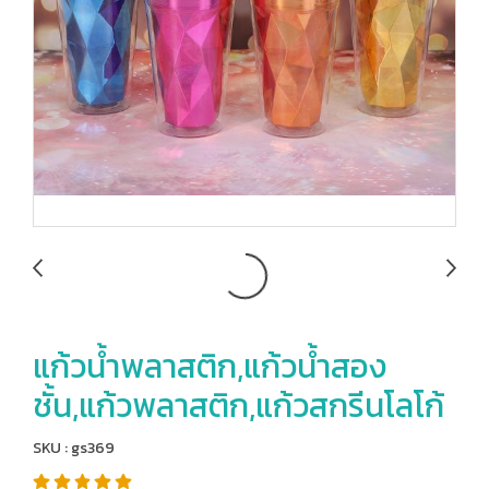
แก้วน้ำพลาสติก,แก้วน้ำสอง
ชั้น,แก้วพลาสติก,แก้วสกรีนโลโก้
SKU : gs369