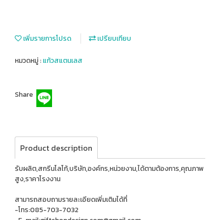
เพิ่มรายการโปรด
เปรียบเทียบ
หมวดหมู่ :
แก้วสแตนเลส
Share
Product description
รับผลิต,สกรีนโลโก้,บริษัท,องค์กร,หน่วยงาน,ได้ตามต้องการ,คุณภาพ
สูง,ราคาโรงงาน
สามารถสอบถามรายละเอียดเพิ่มเติมได้ที่
-โทร:085-703-7032