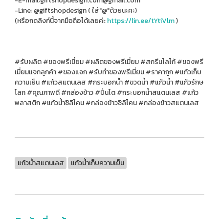
-E-mail:giftshopdesign.com@gmail.com
-Line: @giftshopdesign ( ใส่"@"ด้วยนะคะ)
(หรือกดลิงก์นี้จากมือถือได้เลยค่ะ
https://lin.ee/tYtiVlm
)
#รับผลิต #ของพรีเมี่ยม #ผลิตของพรีเมี่ยม #สกรีนโลโก้ #ของพรี
เมี่ยมแจกลูกค้า #ของแจก #รับทําของพรีเมี่ยม #ราคาถูก #แก้วเก็บ
ความเย็น #แก้วสแตนเลส #กระบอกน้ำ #ขวดน้ำ #แก้วน้ำ #แก้วรักษ
โลก #คุณภาพดี #กล่องข้าว #ปิ่นโต #กระบอกน้ำสแตนเลส #แก้ว
พลาสติก #แก้วน้ำซิลิโคน #กล่องข้าวซิลิโคน #กล่องข้าวสแตนเลส
แก้วน้ำสแตนเลส
แก้วน้ำเก็บความเย็น