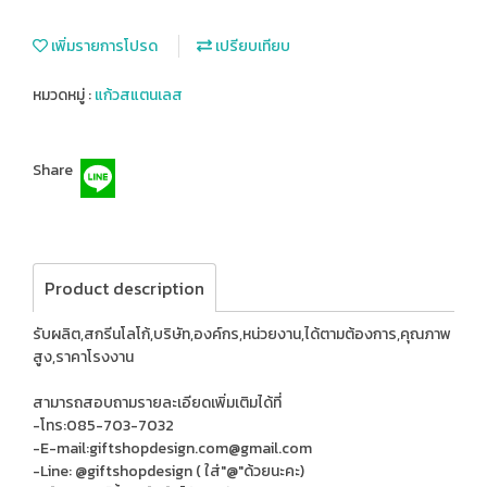
เพิ่มรายการโปรด
เปรียบเทียบ
หมวดหมู่ :
แก้วสแตนเลส
Share
Product description
รับผลิต,สกรีนโลโก้,บริษัท,องค์กร,หน่วยงาน,ได้ตามต้องการ,คุณภาพ
สูง,ราคาโรงงาน
สามารถสอบถามรายละเอียดเพิ่มเติมได้ที่
-โทร:085-703-7032
-E-mail:giftshopdesign.com@gmail.com
-Line: @giftshopdesign ( ใส่"@"ด้วยนะคะ)