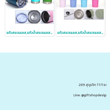
แก้วสแตนเลส,แก้วน้ำสแตนเลสเก็บความเย็น,20oz
แก้วสแตนเลส,แก้วน้ำสแตนเลสเก็บความเย็น,40oz
289 สุขุมวิท 77/1 แ
Line: @giftshopdesign 