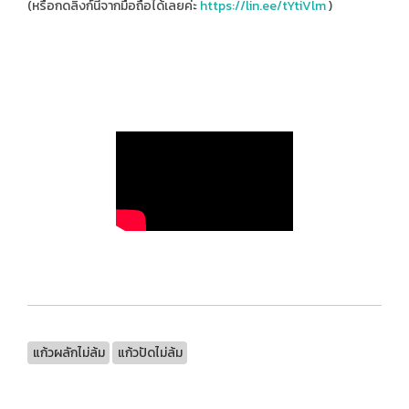
(หรือกดลิงก์นี้จากมือถือได้เลยค่ะ
https://lin.ee/tYtiVlm
)
แก้วผลักไม่ล้ม
แก้วปัดไม่ล้ม