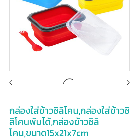
กล่องใส่ข้าวซิลิโคน,กล่องใส่ข้าวซิ
ลิโคนพับได้,กล่องข้าวซิลิ
โคน,ขนาด15x21x7cm