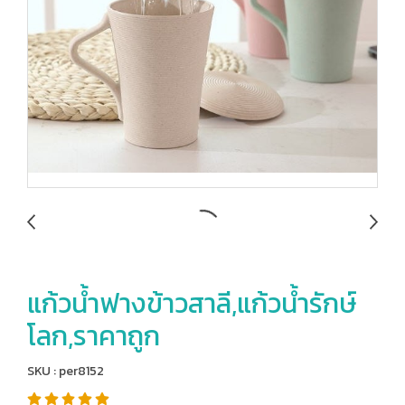
แก้วน้ำฟางข้าวสาลี,แก้วน้ำรักษ์
โลก,ราคาถูก
SKU : per8152