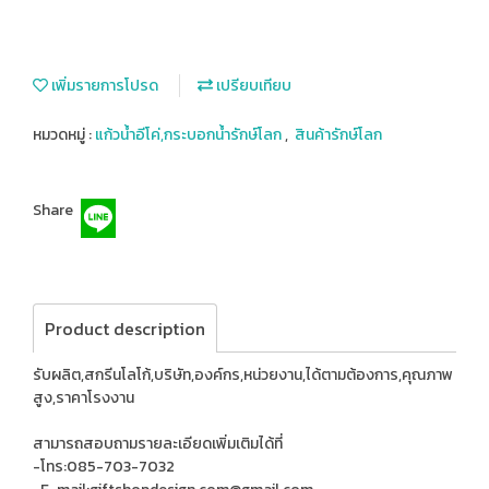
เพิ่มรายการโปรด
เปรียบเทียบ
หมวดหมู่ :
แก้วน้ำอีโค่,กระบอกน้ำรักษ์โลก
,
สินค้ารักษ์โลก
Share
Product description
รับผลิต,สกรีนโลโก้,บริษัท,องค์กร,หน่วยงาน,ได้ตามต้องการ,คุณภาพ
สูง,ราคาโรงงาน
สามารถสอบถามรายละเอียดเพิ่มเติมได้ที่
-โทร:085-703-7032