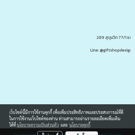
289 สุขุมวิท 77/1 แ
Line: @giftshopdesign 
www.ของพรีเมี่ยมสินค้าพรีเ
รับผลิต,โรงงานผลิตของพรีเมี่ยม,ของขวัญ,ของแจก,สินค้าพรีเมี่ยม,ของพรีเมี่ยม,โปรโมรชั่น,ของแจกลูกค้า,สกรีนโลโก้,ของสมนาคุณ,ราคาถูก,ของแถ
เว็บไซต์นี้มีการใช้งานคุกกี้ เพื่อเพิ่มประสิทธิภาพและประสบการณ์ที่ดี
ในการใช้งานเว็บไซต์ของท่าน ท่านสามารถอ่านรายละเอียดเพิ่มเติม
ได้ที่
นโยบายความเป็นส่วนตัว
และ
นโยบายคุกกี้
© Copyright 2020 All Rights Reserved.
premium108.com