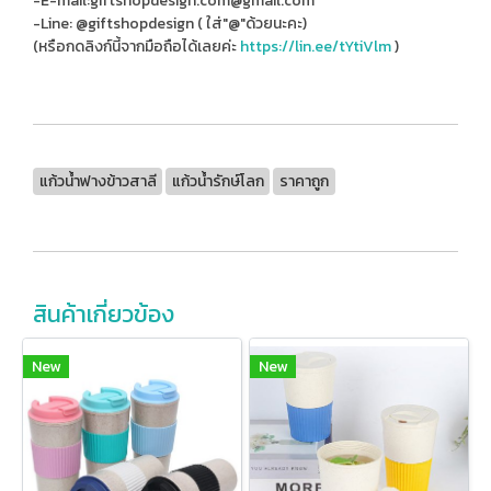
-E-mail:giftshopdesign.com@gmail.com
-Line: @giftshopdesign ( ใส่"@"ด้วยนะคะ)
(หรือกดลิงก์นี้จากมือถือได้เลยค่ะ
https://lin.ee/tYtiVlm
)
แก้วน้ำฟางข้าวสาลี
แก้วน้ำรักษ์โลก
ราคาถูก
สินค้าเกี่ยวข้อง
New
New