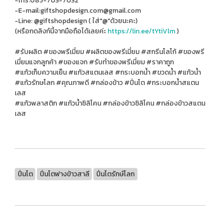
-โทร:085-703-7032
-E-mail:giftshopdesign.com@gmail.com
-Line: @giftshopdesign ( ใส่"@"ด้วยนะคะ)
(หรือกดลิงก์นี้จากมือถือได้เลยค่ะ
https://lin.ee/tYtiVlm
)
#รับผลิต #ของพรีเมี่ยม #ผลิตของพรีเมี่ยม #สกรีนโลโก้ #ของพรี
เมี่ยมแจกลูกค้า #ของแจก #รับทําของพรีเมี่ยม #ราคาถูก
#แก้วเก็บความเย็น #แก้วสแตนเลส #กระบอกน้ำ #ขวดน้ำ #แก้วน้ำ
#แก้วรักษโลก #คุณภาพดี #กล่องข้าว #ปิ่นโต #กระบอกน้ำสแตน
เลส
#แก้วพลาสติก #แก้วน้ำซิลิโคน #กล่องข้าวซิลิโคน #กล่องข้าวสแตน
เลส
ปิ่นโต
ปิ่นโตฟางข้าวสาลี
ปิ่นโตรักษ์โลก