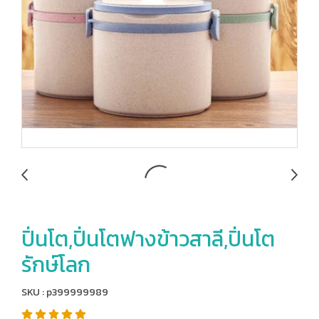
ปิ่นโต,ปิ่นโตฟางข้าวสาลี,ปิ่นโต
รักษ์โลก
SKU : p399999989