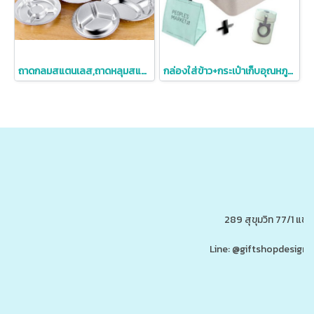
ถาดกลมสแตนเลส,ถาดหลุมสแตนเลส,ถาดสแตนเลส,ถาดใส่ข้าว,เกรด201,เกรด304
กล่องใส่ข้าว+กระเป๋าเก็บอุณหภูมิ,กล่องใส่ข้าวฟางข้าวสาลี+กระเป๋าเก็บความร้อนเย็น
289 สุขุมวิท 77/1 แ
Line: @giftshopdesign 