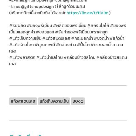
-E-mail:giftshopdesign.com@gmail.com
-Line: @giftshopdesign ( ใส่"@"ด้วยนะคะ)
(หรือกดลิงก์นี้จากมือถือได้เลยค่ะ
https://lin.ee/tYtiVlm
)
#รับผลิต #ของพรีเมี่ยม #ผลิตของพรีเมี่ยม #สกรีนโลโก้ #ของพรี
เมี่ยมแจกลูกค้า #ของแจก #รับทําของพรีเมี่ยม #ราคาถูก
#แก้วเก็บความเย็น #แก้วสแตนเลส #กระบอกน้ำ #ขวดน้ำ #แก้วน้ำ
#แก้วรักษโลก #คุณภาพดี #กล่องข้าว #ปิ่นโต #กระบอกน้ำสแตน
เลส
#แก้วพลาสติก #แก้วน้ำซิลิโคน #กล่องข้าวซิลิโคน #กล่องข้าวสแตน
เลส
แก้วสแตนเลส
แก้วเก็บความเย็น
30oz