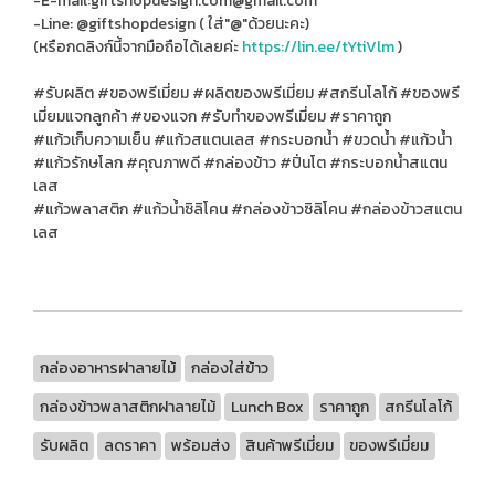
-E-mail:giftshopdesign.com@gmail.com
-Line: @giftshopdesign ( ใส่"@"ด้วยนะคะ)
(หรือกดลิงก์นี้จากมือถือได้เลยค่ะ
https://lin.ee/tYtiVlm
)
#รับผลิต #ของพรีเมี่ยม #ผลิตของพรีเมี่ยม #สกรีนโลโก้ #ของพรี
เมี่ยมแจกลูกค้า #ของแจก #รับทําของพรีเมี่ยม #ราคาถูก
#แก้วเก็บความเย็น #แก้วสแตนเลส #กระบอกน้ำ #ขวดน้ำ #แก้วน้ำ
#แก้วรักษโลก #คุณภาพดี #กล่องข้าว #ปิ่นโต #กระบอกน้ำสแตน
เลส
#แก้วพลาสติก #แก้วน้ำซิลิโคน #กล่องข้าวซิลิโคน #กล่องข้าวสแตน
เลส
กล่องอาหารฝาลายไม้
กล่องใส่ข้าว
กล่องข้าวพลาสติกฝาลายไม้
Lunch Box
ราคาถูก
สกรีนโลโก้
รับผลิต
ลดราคา
พร้อมส่ง
สินค้าพรีเมี่ยม
ของพรีเมี่ยม