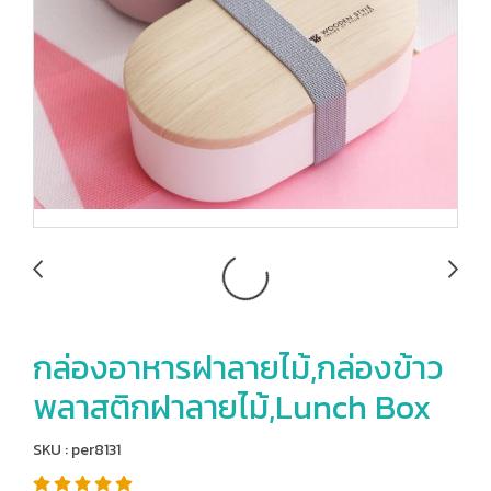
กล่องอาหารฝาลายไม้,กล่องข้าว
พลาสติกฝาลายไม้,Lunch Box
SKU : per8131