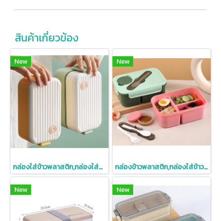
สินค้าเกี่ยวข้อง
New
New
กล่องใส่ข้าวพลาสติก,กล่องใส่อาหารพลาสติก,1100ml
กล่องข้าวพลาสติก,กล่องใส่ข้าวพลาสติก3ช่อง,สกรีนโลโก้
New
New