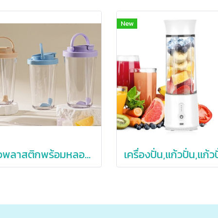
New
แก้วพลาสติกพร้อมหลอด,แก้วพลาสติกใส่ชานม,แก้วพลาสติกใส,710ml