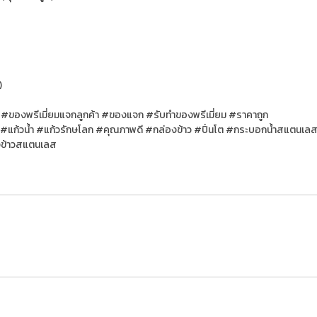
)
 #ของพรีเมี่ยมแจกลูกค้า #ของแจก #รับทําของพรีเมี่ยม #ราคาถูก
#แก้วน้ำ #แก้วรักษโลก #คุณภาพดี #กล่องข้าว #ปิ่นโต #กระบอกน้ำสแตนเล
องข้าวสแตนเลส