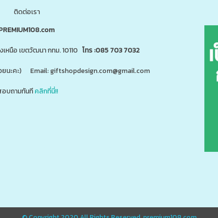
ติดต่อเรา
PREMIUM108.com
นงเหนือ เขตวัฒนา กทม. 10110
โทร :085 703 7032
"ด้วยนะคะ) Email: giftshopdesign.com@gmail.com
อบถามทันที
คลิกที่นี่!!
สินค้า 5,000 ชนิดได้ที่
m
www.giftshopdesign.com
www.premium108.com
ี่ยม,โปรโมรชั่น,ของแจกลูกค้า,สกรีนโลโก้,ของสมนาคุณ,ราคาถูก,ของแถม,ของพรีเมี่ยมราคาถูก,ของแจกราคาถูก,กระบอ
แตนเลส,ปิ่นโตสแตนเลส,กล่องข้าวเข้าไมโครเวฟได้,กล่องข้าวเก็บความร้อน,แก้วพร้อมหลอด,แก้วพลาสติก2ชั้น
© Copyright 2020 All Rights Reserved.
premium108.com