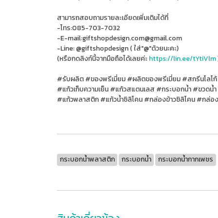
สามารถสอบถามรายละเอียดเพิ่มเติมได้ที่
-โทร:085-703-7032
-E-mail:giftshopdesign.com@gmail.com
-Line: @giftshopdesign ( ใส่"@"ด้วยนะคะ)
(หรือกดลิงก์นี้จากมือถือได้เลยค่ะ
https://lin.ee/tYtiVlm
#รับผลิต #ของพรีเมี่ยม #ผลิตของพรีเมี่ยม #สกรีนโลโก้
#แก้วเก็บความเย็น #แก้วสแตนเลส #กระบอกน้ำ #ขวดน้ำ 
#แก้วพลาสติก #แก้วน้ำซิลิโคน #กล่องข้าวซิลิโคน #กล่
กระบอกน้ำพลาสติก
กระบอกน้ำ
กระบอกน้ำกากเพชร