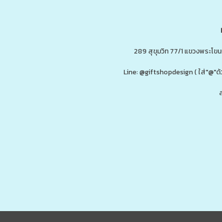
289 สุขุมวิท 77/1 แขวงพระโข
Line: @giftshopdesign ( ใส่"@
ส
ดู
www.ของพรีเมี่ยมสินค้าพรีเมี่ยม.co
รับผลิต,โรงงานผลิตของพรีเมี่ยม,ของขวัญ,ของแจก,สินค้าพรีเมี่ยม,ของพรีเม
กน้ำสแตนเลส,กระบอกน้ำเก็บอุณหภูมิ,ราคาส่ง,กล่องข้าว,กล่องข้าวส