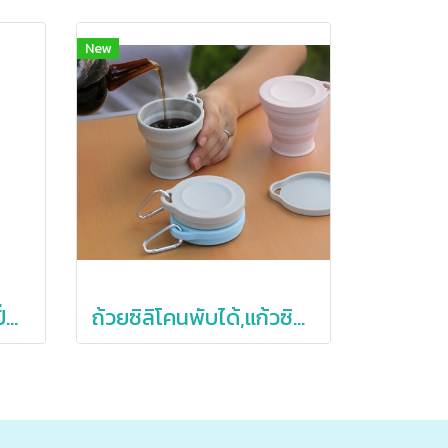
New
เครื่องปั่น,แก้วปั่น,แก้วปั่นน้ำผลไม้,เครื่องปั่นน้ำผลไม้
ถ้วยซิลิโคนพับได้,แก้วซิลิโคน,แก้วซิลิโคนพกพา,ถ้วยพับได้พร้อมที่ห้อย,180ml