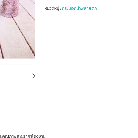
หมวดหมู่ :
กระบอกน้ำพลาสติก
การ,คุณภาพสูง,ราคาโรงงาน