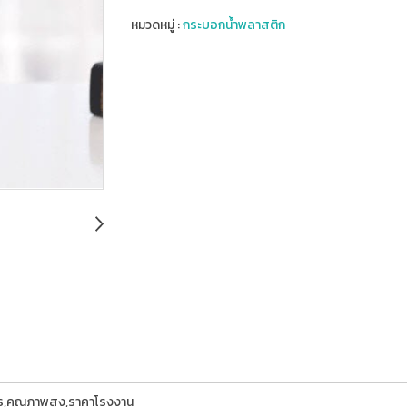
หมวดหมู่ :
กระบอกน้ำพลาสติก
การ,คุณภาพสูง,ราคาโรงงาน