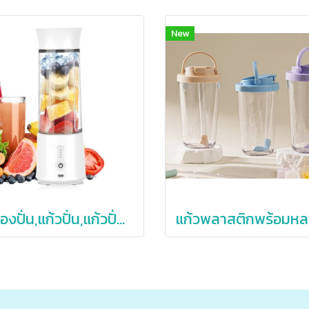
New
เครื่องปั่น,แก้วปั่น,แก้วปั่นน้ำผลไม้,เครื่องปั่นน้ำผลไม้