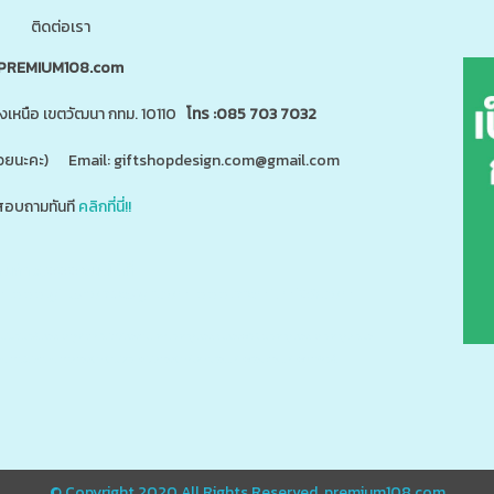
ติดต่อเรา
PREMIUM108.com
นงเหนือ เขตวัฒนา กทม. 10110
โทร :085 703 7032
"ด้วยนะคะ) Email: giftshopdesign.com@gmail.com
อบถามทันที
คลิกที่นี่!!
สินค้า 5,000 ชนิดได้ที่
m
www.giftshopdesign.com
www.premium108.com
ี่ยม,โปรโมรชั่น,ของแจกลูกค้า,สกรีนโลโก้,ของสมนาคุณ,ราคาถูก,ของแถม,ของพรีเมี่ยมราคาถูก,ของแจกราคาถูก,กระบอ
แตนเลส,ปิ่นโตสแตนเลส,กล่องข้าวเข้าไมโครเวฟได้,กล่องข้าวเก็บความร้อน,แก้วพร้อมหลอด,แก้วพลาสติก2ชั้น
© Copyright 2020 All Rights Reserved.
premium108.com