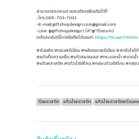
สามารถสอบถามรายละเอียดเพิ่มเติมได้ที่
-โทร:085-703-7032
-E-mail:giftshopdesign.com@gmail.com
-Line: @giftshopdesign ( ใส่"@"ด้วยนะคะ)
(หรือกดลิงก์นี้จากมือถือได้เลยค่ะ
https://lin.ee/tYtiVlm
#รับผลิต #ของพรีเมี่ยม #ผลิตของพรีเมี่ยม #สกรีนโลโก้
#แก้วเก็บความเย็น #แก้วสแตนเลส #กระบอกน้ำ #ขวดน้ำ 
#แก้วพลาสติก #แก้วน้ำซิลิโคน #กล่องข้าวซิลิโคน #กล่
ก้วพลาสติก
แก้วน้ำพลาสติก
แก้วน้ำพลาสติกพร้อมห