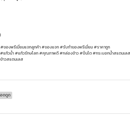
)
 #ของพรีเมี่ยมแจกลูกค้า #ของแจก #รับทําของพรีเมี่ยม #ราคาถูก
#แก้วน้ำ #แก้วรักษโลก #คุณภาพดี #กล่องข้าว #ปิ่นโต #กระบอกน้ำสแตนเล
องข้าวสแตนเลส
ลอดดูด