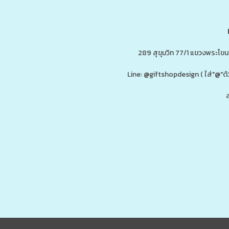
289 สุขุมวิท 77/1 แขวงพระโข
Line: @giftshopdesign ( ใส่"@
ส
ดู
www.ของพรีเมี่ยมสินค้าพรีเมี่ยม.co
รับผลิต,โรงงานผลิตของพรีเมี่ยม,ของขวัญ,ของแจก,สินค้าพรีเมี่ยม,ของพรีเม
กน้ำสแตนเลส,กระบอกน้ำเก็บอุณหภูมิ,ราคาส่ง,กล่องข้าว,กล่องข้าวส