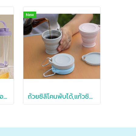
New
แก้วพลาสติกพร้อมหลอด,แก้วพลาสติกใส่ชานม,แก้วพลาสติกใส,710ml
ถ้วยซิลิโคนพับได้,แก้วซิลิโคน,แก้วซิลิโคนพกพา,ถ้วยพับได้พร้อมที่ห้อย,180ml