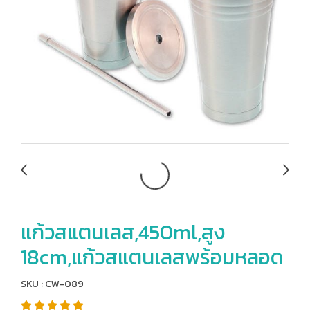
แก้วสแตนเลส,450ml,สูง
18cm,แก้วสแตนเลสพร้อมหลอด
SKU : CW-089