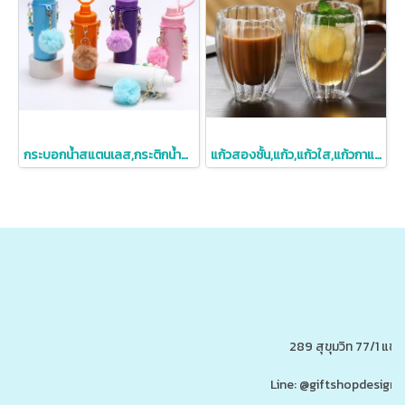
กระบอกน้ำสแตนเลส,กระติกน้ำสแตนเลส,กระบอกน้ำสแตนเลสเก็บอุณหภูมิ,304,550ml
แก้วสองชั้น,แก้ว,แก้วใส,แก้วกาแฟ,แก้วกาแฟสองชั้น250ml,350ml,450ml
289 สุขุมวิท 77/1 แ
Line: @giftshopdesign 