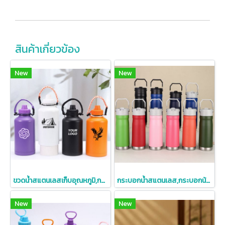
สินค้าเกี่ยวข้อง
New
New
ขวดน้ำสแตนเลสเก็บอุณหภูมิ,กระติกน้ำสแตนเลส,64oz
กระบอกน้ำสแตนเลส,กระบอกน้าสแตนเลสหูหิ้ว,650oz
New
New